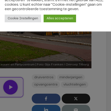
accepteren" te klikken, stemt u in met het gebruik van ALLE
cookies. U kunt echter naar "Cookie-instellingen" gaan om
een ​​gecontroleerde toestemming te geven.
Cookie Instellingen
Alles accepteren
taurant en Partycentrum | Foto: Gijs Franken / Omroep Tilburg
druiventros
minderjarigen
opvangcentra
vluchtelingen