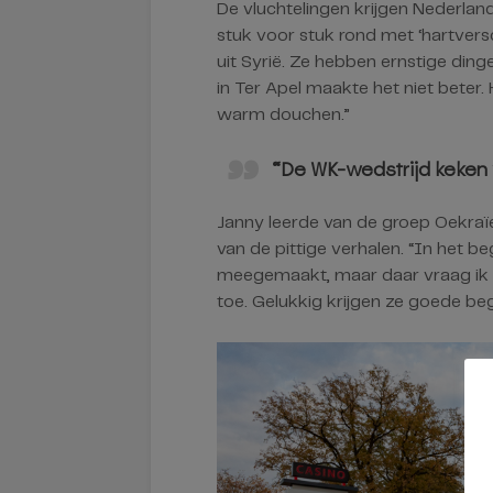
De vluchtelingen krijgen Nederlan
stuk voor stuk rond met ‘hartver
uit Syrië. Ze hebben ernstige ding
in Ter Apel maakte het niet beter
warm douchen.”
“De WK-wedstrijd keken w
Janny leerde van de groep Oekraïe
van de pittige verhalen. “In het 
meegemaakt, maar daar vraag ik n
toe. Gelukkig krijgen ze goede beg