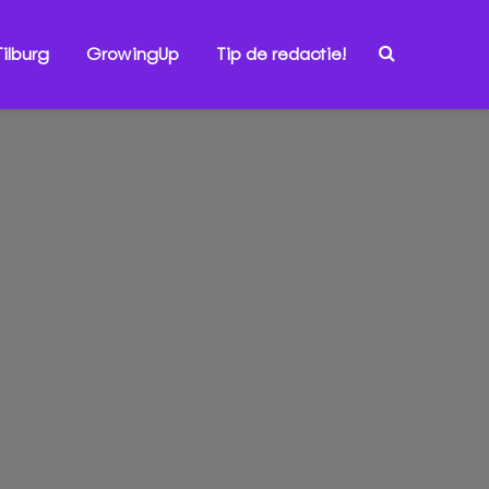
ilburg
GrowingUp
Tip de redactie!