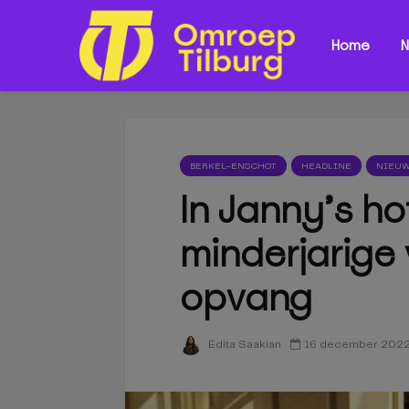
Home
N
BERKEL-ENSCHOT
HEADLINE
NIEU
In Janny’s ho
minderjarige 
opvang
16 december 202
Edita Saakian