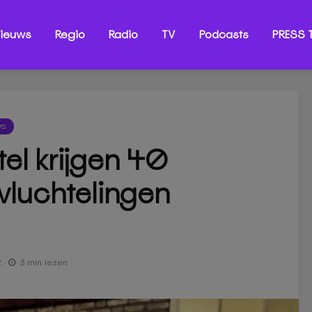
ieuws
Regio
Radio
TV
Podcasts
PRESS T
WS
tel krijgen 40
vluchtelingen
2
3 min. lezen