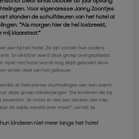
-Enschot biedt sinds oktober dit jaar opvang
chtelingen. Voor eigenaresse Janny Zoontjes
maart stonden de schuifdeuren van het hotel al
ingen. “Als morgen hier de hel losbreekt,
 mij klaarstaat.”
r aan bij het hotel. Ze zijn zonder hun ouders
yrië. In oktober werd deze groep overgeplaatst
r Apel. Het hotel wordt nog altijd geboekt door
n een ander deel van het gebouw.
 eerder al Oekraïense vluchtelingen aan een warm
r deze groep minderjarigen. “De kinderen die bij
n á zeventien. Ik moet er niet aan denken dat mijn
je de wijde wereld over moet”, vertelt ze.
un kinderen niet meer langs het hotel