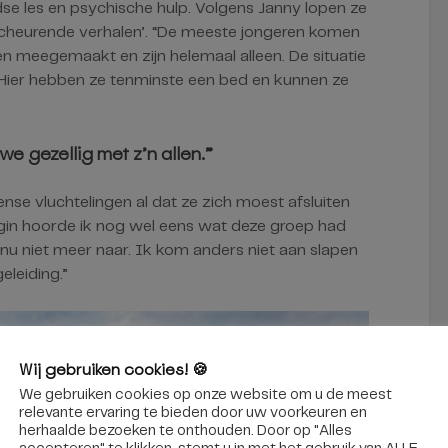
dse les en psychische hulp. Volgens Janny lopen ze
scheurende verhalen’. “De meeste jongeren komen
en meegemaakt en zijn helemaal alleen. De situatie
. Hier hebben ze tenminste een bed en kunnen ze
e gezellig met z’n allen.”
nse vluchtelingen al dat ze zich moest afsluiten
begin hoorde ik nog wel eens wat deze groep had
u niet meer naar. Ik kom anders niet aan slapen
eleiding.”
Wij gebruiken cookies! 🍪
We gebruiken cookies op onze website om u de meest
relevante ervaring te bieden door uw voorkeuren en
herhaalde bezoeken te onthouden. Door op "Alles