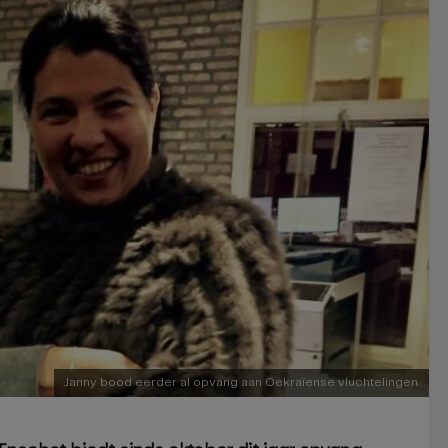
Janny bood eerder al opvang aan Oekraïense vluchtelingen.