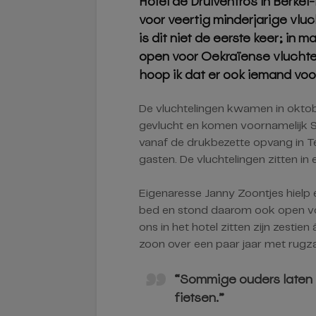
Hotel de Druiventros in Berkel
voor veertig minderjarige vlu
is dit niet de eerste keer; in 
open voor Oekraïense vluchtel
hoop ik dat er ook iemand voor
De vluchtelingen kwamen in oktobe
gevlucht en komen voornamelijk S
vanaf de drukbezette opvang in Te
gasten. De vluchtelingen zitten i
Eigenaresse Janny Zoontjes hielp
bed en stond daarom ook open voo
ons in het hotel zitten zijn zestie
zoon over een paar jaar met rugzak
“Sommige ouders laten h
fietsen.”