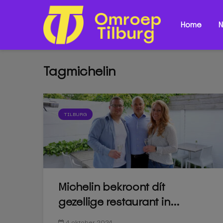
Home
N
Tagmichelin
TILBURG
Michelin bekroont dít
gezellige restaurant in...
4 oktober 2024