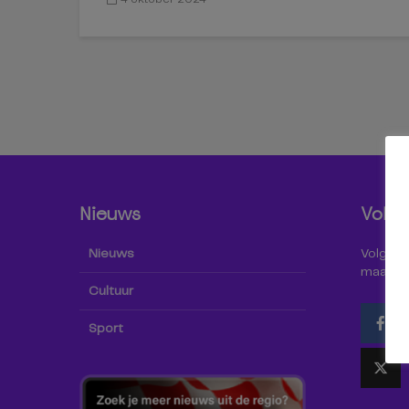
Nieuws
Volg 
Nieuws
Volg Omr
maar oo
Cultuur
Sport