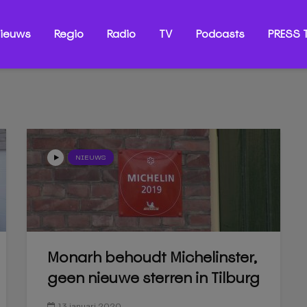
ieuws
Regio
Radio
TV
Podcasts
PRESS T
NIEUWS
Monarh behoudt Michelinster,
geen nieuwe sterren in Tilburg
13 januari 2020