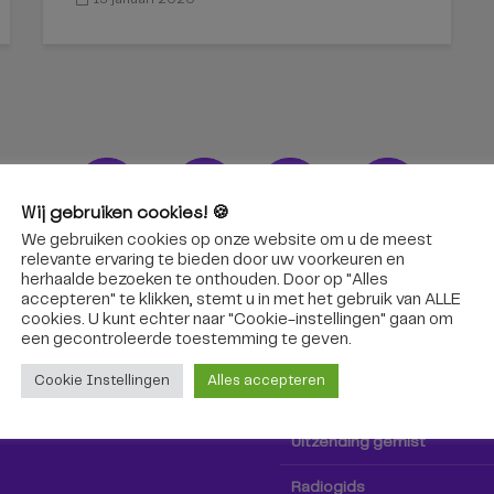
Wij gebruiken cookies! 🍪
We gebruiken cookies op onze website om u de meest
ons!
Radio & TV
relevante ervaring te bieden door uw voorkeuren en
herhaalde bezoeken te onthouden. Door op "Alles
accepteren" te klikken, stemt u in met het gebruik van ALLE
oep Tilburg niet alleen hier,
Kijk tv
cookies. U kunt echter naar "Cookie-instellingen" gaan om
k via social media!
een ​​gecontroleerde toestemming te geven.
Radio
Cookie Instellingen
Alles accepteren
TV-gids
Uitzending gemist
Radiogids