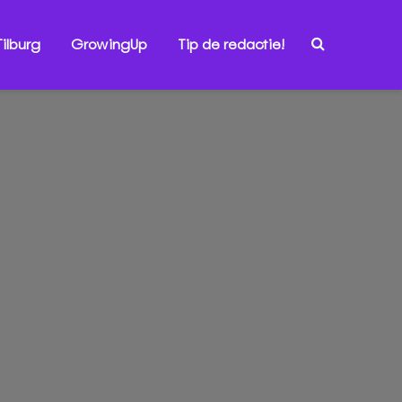
ilburg
GrowingUp
Tip de redactie!