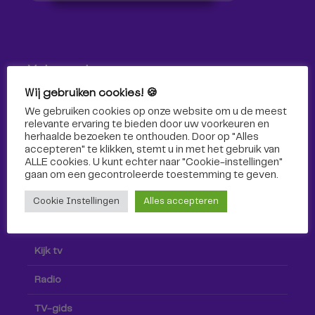
Volg ons!
Wij gebruiken cookies! 🍪
Volg Omroep Tilburg niet alleen hier, maar ook via social
We gebruiken cookies op onze website om u de meest
media!
relevante ervaring te bieden door uw voorkeuren en
herhaalde bezoeken te onthouden. Door op "Alles
accepteren" te klikken, stemt u in met het gebruik van
ALLE cookies. U kunt echter naar "Cookie-instellingen"
gaan om een ​​gecontroleerde toestemming te geven.
Cookie Instellingen
Alles accepteren
Radio & TV
Kijk tv
Radio
TV-gids