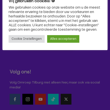
Wij gebruiken cookies! 🍪
Sport
We gebruiken cookies op onze website om u de meest
relevante ervaring te bieden door uw voorkeuren en
herhaalde bezoeken te onthouden. Door op "Alles
accepteren" te klikken, stemt u in met het gebruik van
ALLE cookies. U kunt echter naar "Cookie-instellingen"
gaan om een ​​gecontroleerde toestemming te geven.
Cookie Instellingen
Alles accepteren
Volg ons!
Volg Omroep Tilburg niet alleen hier, maar ook via social
media!