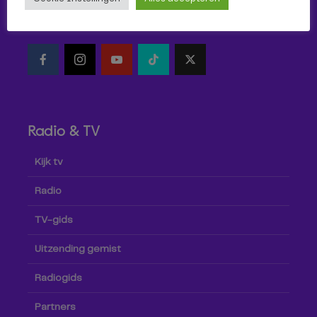
Volg Omroep Tilburg niet alleen hier, maar ook via social
media!
Radio & TV
Kijk tv
Radio
TV-gids
Uitzending gemist
Radiogids
Partners