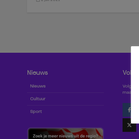
Nieuws
Volg 
Nieuws
Volg Omr
maar oo
Cultuur
Sport