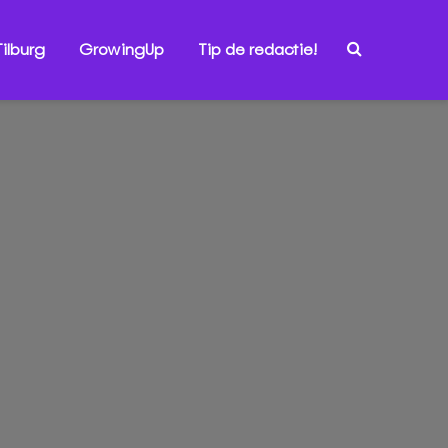
ilburg
GrowingUp
Tip de redactie!