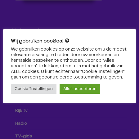
Volg ons!
Wij gebruiken cookies! 🍪
Volg Omroep Tilburg niet alleen hier, maar ook via social
We gebruiken cookies op onze website om u de meest
media!
relevante ervaring te bieden door uw voorkeuren en
herhaalde bezoeken te onthouden. Door op "Alles
accepteren" te klikken, stemt u in met het gebruik van
ALLE cookies. U kunt echter naar "Cookie-instellingen"
gaan om een ​​gecontroleerde toestemming te geven.
Cookie Instellingen
Alles accepteren
Radio & TV
Kijk tv
Radio
TV-gids