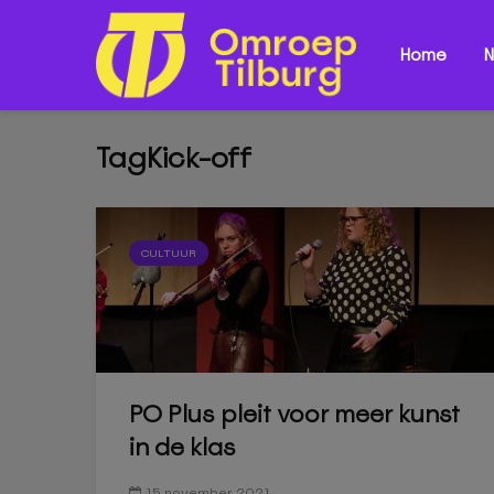
Home
N
TagKick-off
CULTUUR
PO Plus pleit voor meer kunst
in de klas
15 november 2021