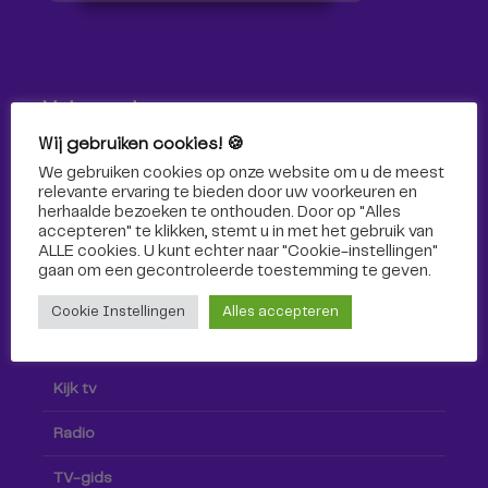
Volg ons!
Wij gebruiken cookies! 🍪
Volg Omroep Tilburg niet alleen hier, maar ook via social
We gebruiken cookies op onze website om u de meest
media!
relevante ervaring te bieden door uw voorkeuren en
herhaalde bezoeken te onthouden. Door op "Alles
accepteren" te klikken, stemt u in met het gebruik van
ALLE cookies. U kunt echter naar "Cookie-instellingen"
gaan om een ​​gecontroleerde toestemming te geven.
Cookie Instellingen
Alles accepteren
Radio & TV
Kijk tv
Radio
TV-gids