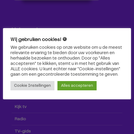
Volg ons!
Wij gebruiken cookies! 🍪
Volg Omroep Tilburg niet alleen hier, maar ook via social
We gebruiken cookies op onze website om u de meest
media!
relevante ervaring te bieden door uw voorkeuren en
herhaalde bezoeken te onthouden. Door op "Alles
accepteren" te klikken, stemt u in met het gebruik van
ALLE cookies. U kunt echter naar "Cookie-instellingen"
gaan om een ​​gecontroleerde toestemming te geven.
Cookie Instellingen
Alles accepteren
Radio & TV
Kijk tv
Radio
TV-gids