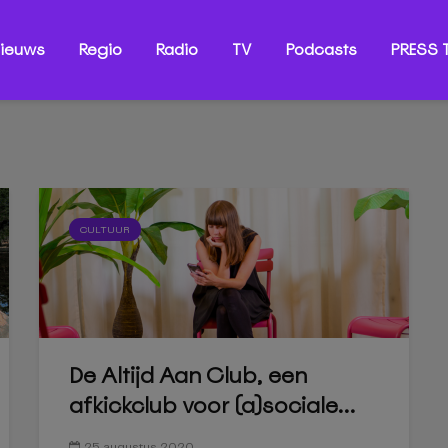
ieuws
Regio
Radio
TV
Podcasts
PRESS T
CULTUUR
De Altijd Aan Club, een
afkickclub voor (a)sociale...
25 augustus 2020