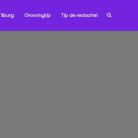
ilburg
GrowingUp
Tip de redactie!