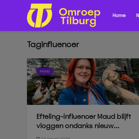
Home
N
Taginfluencer
REGIO
Efteling-influencer Maud blijft
vloggen ondanks nieuw...
23 januari 2026