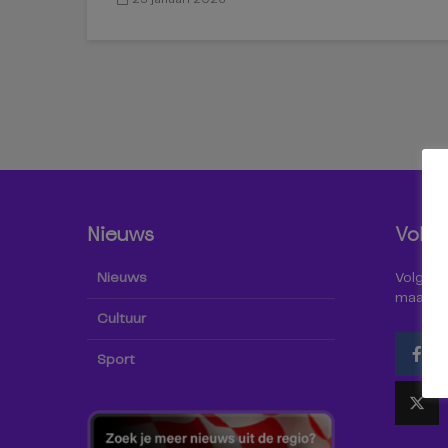
Nieuws
Volg 
Nieuws
Volg Omr
maar oo
Cultuur
Sport