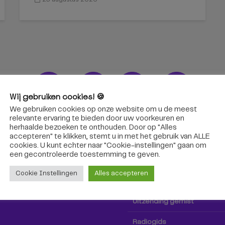
Wij gebruiken cookies! 🍪
We gebruiken cookies op onze website om u de meest
ons!
Radio & TV
relevante ervaring te bieden door uw voorkeuren en
herhaalde bezoeken te onthouden. Door op "Alles
accepteren" te klikken, stemt u in met het gebruik van ALLE
oep Tilburg niet alleen hier,
Kijk tv
cookies. U kunt echter naar "Cookie-instellingen" gaan om
k via social media!
een ​​gecontroleerde toestemming te geven.
Radio
Cookie Instellingen
Alles accepteren
TV-gids
Uitzending gemist
Radiogids