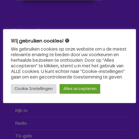
Volg ons!
Wij gebruiken cookies! 🍪
Volg Omroep Tilburg niet alleen hier, maar ook via social
We gebruiken cookies op onze website om u de meest
media!
relevante ervaring te bieden door uw voorkeuren en
herhaalde bezoeken te onthouden. Door op "Alles
accepteren" te klikken, stemt u in met het gebruik van
ALLE cookies. U kunt echter naar "Cookie-instellingen"
gaan om een ​​gecontroleerde toestemming te geven.
Cookie Instellingen
Alles accepteren
Radio & TV
Kijk tv
Radio
TV-gids