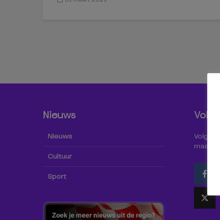
Nieuws
Volg 
Nieuws
Volg Omr
maar oo
Cultuur
Sport