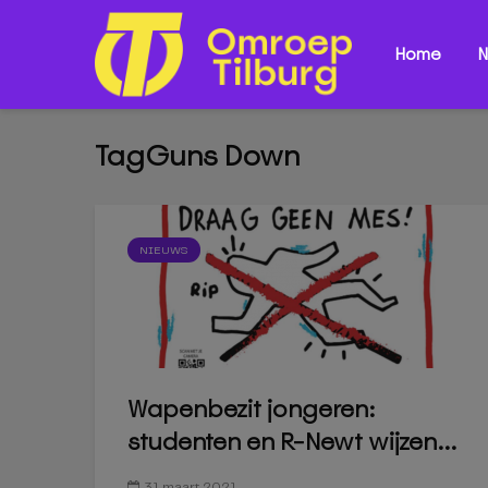
Home
N
TagGuns Down
NIEUWS
Wapenbezit jongeren:
studenten en R-Newt wijzen...
31 maart 2021