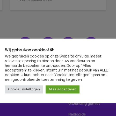
Wij gebruiken cookies! 🍪
We gebruiken cookies op onze website om u de meest
ons!
Radio & TV
relevante ervaring te bieden door uw voorkeuren en
herhaalde bezoeken te onthouden. Door op "Alles
accepteren" te klikken, stemt u in met het gebruik van ALLE
oep Tilburg niet alleen hier,
Kijk tv
cookies. U kunt echter naar "Cookie-instellingen" gaan om
k via social media!
een ​​gecontroleerde toestemming te geven.
Radio
Cookie Instellingen
Alles accepteren
TV-gids
Uitzending gemist
Radiogids