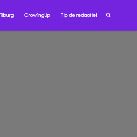
ilburg
GrowingUp
Tip de redactie!