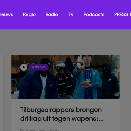
ieuws
Regio
Radio
TV
Podcasts
PRESS T
NIEUWS
Tilburgse rappers brengen
drillrap uit tegen wapens:...
27 november 2020