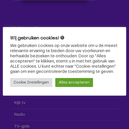
Volg ons!
Wij gebruiken cookies! 🍪
Volg Omroep Tilburg niet alleen hier, maar ook via social
We gebruiken cookies op onze website om u de meest
media!
relevante ervaring te bieden door uw voorkeuren en
herhaalde bezoeken te onthouden. Door op "Alles
accepteren" te klikken, stemt u in met het gebruik van
ALLE cookies. U kunt echter naar "Cookie-instellingen"
gaan om een ​​gecontroleerde toestemming te geven.
Cookie Instellingen
Alles accepteren
Radio & TV
Kijk tv
Radio
TV-gids