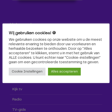
Volg ons!
Wij gebruiken cookies! 🍪
Volg Omroep Tilburg niet alleen hier, maar ook via social
We gebruiken cookies op onze website om u de meest
media!
relevante ervaring te bieden door uw voorkeuren en
herhaalde bezoeken te onthouden. Door op "Alles
accepteren" te klikken, stemt u in met het gebruik van
ALLE cookies. U kunt echter naar "Cookie-instellingen"
gaan om een ​​gecontroleerde toestemming te geven.
Cookie Instellingen
Alles accepteren
Radio & TV
Kijk tv
Radio
TV-gids