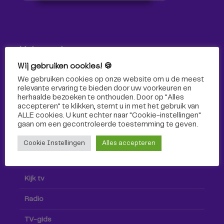
Volg ons!
Wij gebruiken cookies! 🍪
Volg Omroep Tilburg niet alleen hier, maar ook via social
We gebruiken cookies op onze website om u de meest
media!
relevante ervaring te bieden door uw voorkeuren en
herhaalde bezoeken te onthouden. Door op "Alles
accepteren" te klikken, stemt u in met het gebruik van
ALLE cookies. U kunt echter naar "Cookie-instellingen"
gaan om een ​​gecontroleerde toestemming te geven.
Cookie Instellingen
Alles accepteren
Radio & TV
Kijk tv
Radio
TV-gids