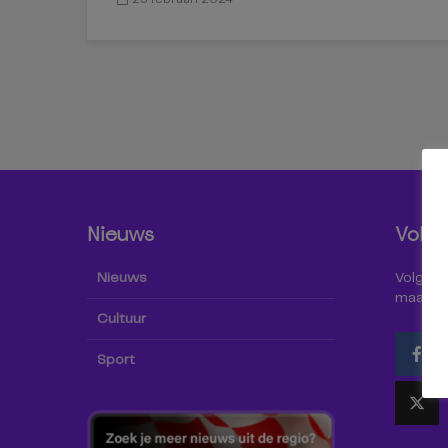
Nieuws
Volg 
Nieuws
Volg Omr
maar oo
Cultuur
Sport