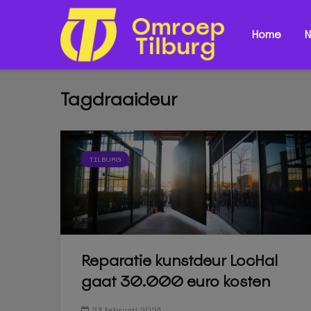
Home
N
Tagdraaideur
TILBURG
Reparatie kunstdeur LocHal
gaat 30.000 euro kosten
23 februari 2024