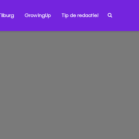
ilburg
GrowingUp
Tip de redactie!