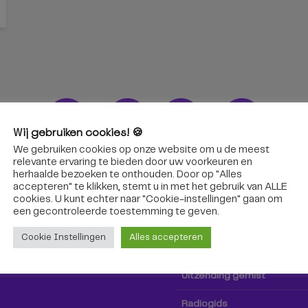
Wij gebruiken cookies! 🍪
We gebruiken cookies op onze website om u de meest
ons!
Radio & TV
relevante ervaring te bieden door uw voorkeuren en
herhaalde bezoeken te onthouden. Door op "Alles
accepteren" te klikken, stemt u in met het gebruik van ALLE
oep Tilburg niet alleen hier,
Kijk tv
cookies. U kunt echter naar "Cookie-instellingen" gaan om
k via social media!
een ​​gecontroleerde toestemming te geven.
Radio
Cookie Instellingen
Alles accepteren
TV-gids
Uitzending gemist
Radiogids