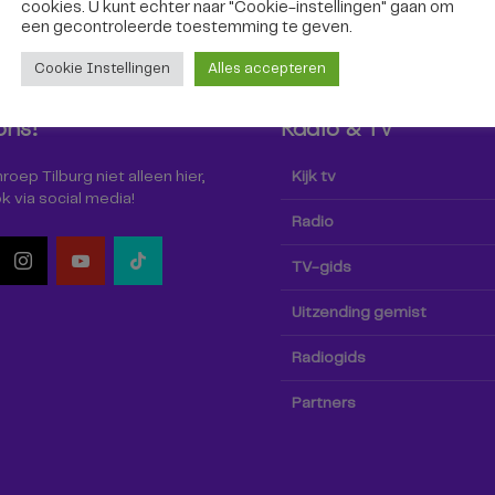
cookies. U kunt echter naar "Cookie-instellingen" gaan om
een ​​gecontroleerde toestemming te geven.
Cookie Instellingen
Alles accepteren
ons!
Radio & TV
oep Tilburg niet alleen hier,
Kijk tv
k via social media!
Radio
TV-gids
Uitzending gemist
Radiogids
Partners