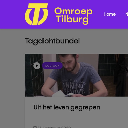
Home
N
Tagdichtbundel
CULTUUR
Uit het leven gegrepen
16 november 2020