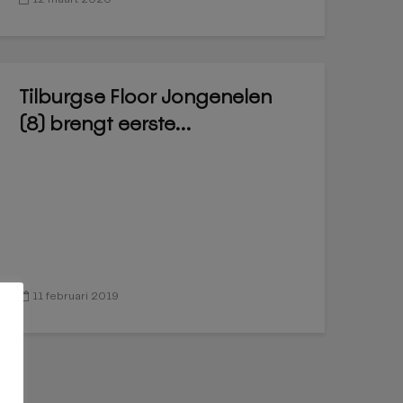
Tilburgse Floor Jongenelen
(8) brengt eerste...
11 februari 2019