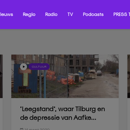
ieuws
Regio
Radio
TV
Podcasts
PRESS T
CULTUUR
‘Leegstand’, waar Tilburg en
de depressie van Aafke...
14 maart 2020