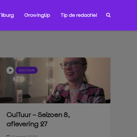
ilburg
GrowingUp
Tip de redactie!
CULTUUR
CulTuur – Seizoen 8,
aflevering 27
12 maart 2020