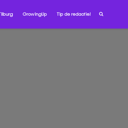
ilburg
GrowingUp
Tip de redactie!