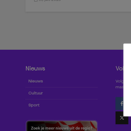
Nieuws
Volg 
Nieuws
Volg Omr
maar oo
Cultuur
Sport