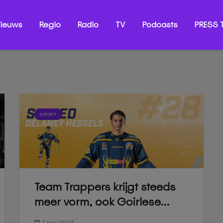
ieuws
Regio
Radio
TV
Podcasts
PRESS T
SPORT
Team Trappers krijgt steeds
meer vorm, ook Goirlese...
7 juni 2024