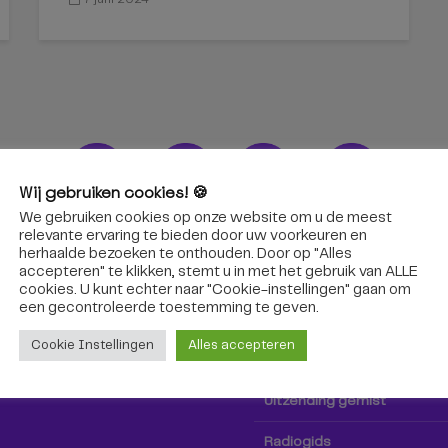
Wij gebruiken cookies! 🍪
We gebruiken cookies op onze website om u de meest
ons!
Radio & TV
relevante ervaring te bieden door uw voorkeuren en
herhaalde bezoeken te onthouden. Door op "Alles
accepteren" te klikken, stemt u in met het gebruik van ALLE
oep Tilburg niet alleen hier,
Kijk tv
cookies. U kunt echter naar "Cookie-instellingen" gaan om
k via social media!
een ​​gecontroleerde toestemming te geven.
Radio
Cookie Instellingen
Alles accepteren
TV-gids
Uitzending gemist
Radiogids