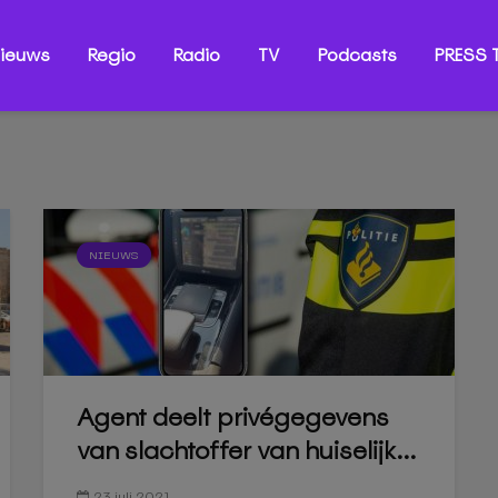
ieuws
Regio
Radio
TV
Podcasts
PRESS T
NIEUWS
Agent deelt privégegevens
van slachtoffer van huiselijk...
23 juli 2021