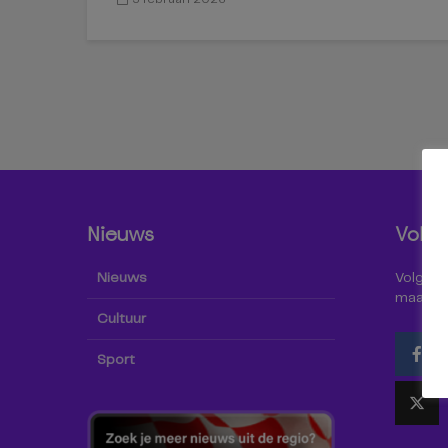
Nieuws
Volg 
Nieuws
Volg Omr
maar oo
Cultuur
Sport