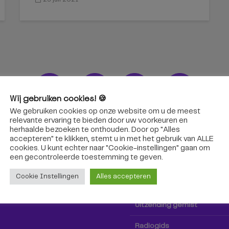
Wij gebruiken cookies! 🍪
We gebruiken cookies op onze website om u de meest
ons!
Radio & TV
relevante ervaring te bieden door uw voorkeuren en
herhaalde bezoeken te onthouden. Door op "Alles
accepteren" te klikken, stemt u in met het gebruik van ALLE
oep Tilburg niet alleen hier,
Kijk tv
cookies. U kunt echter naar "Cookie-instellingen" gaan om
k via social media!
een ​​gecontroleerde toestemming te geven.
Radio
Cookie Instellingen
Alles accepteren
TV-gids
Uitzending gemist
Radiogids