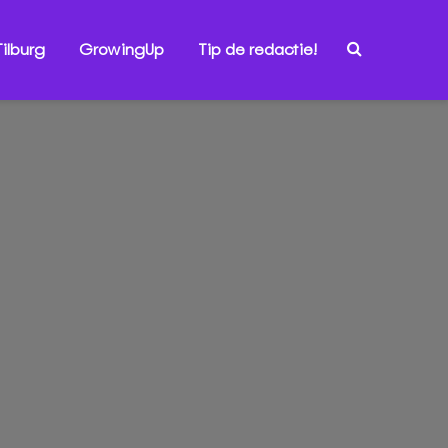
ilburg
GrowingUp
Tip de redactie!