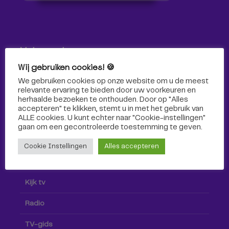
Volg ons!
Wij gebruiken cookies! 🍪
Volg Omroep Tilburg niet alleen hier, maar ook via social
We gebruiken cookies op onze website om u de meest
media!
relevante ervaring te bieden door uw voorkeuren en
herhaalde bezoeken te onthouden. Door op "Alles
accepteren" te klikken, stemt u in met het gebruik van
ALLE cookies. U kunt echter naar "Cookie-instellingen"
gaan om een ​​gecontroleerde toestemming te geven.
Cookie Instellingen
Alles accepteren
Radio & TV
Kijk tv
Radio
TV-gids