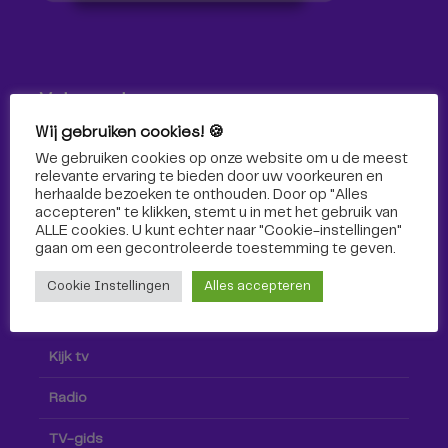
Volg ons!
Wij gebruiken cookies! 🍪
Volg Omroep Tilburg niet alleen hier, maar ook via social
We gebruiken cookies op onze website om u de meest
media!
relevante ervaring te bieden door uw voorkeuren en
herhaalde bezoeken te onthouden. Door op "Alles
accepteren" te klikken, stemt u in met het gebruik van
ALLE cookies. U kunt echter naar "Cookie-instellingen"
gaan om een ​​gecontroleerde toestemming te geven.
Cookie Instellingen
Alles accepteren
Radio & TV
Kijk tv
Radio
TV-gids