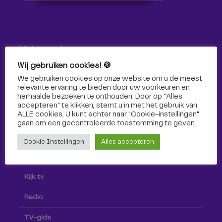
Volg ons!
Wij gebruiken cookies! 🍪
Volg Omroep Tilburg niet alleen hier, maar ook via social
We gebruiken cookies op onze website om u de meest
media!
relevante ervaring te bieden door uw voorkeuren en
herhaalde bezoeken te onthouden. Door op "Alles
accepteren" te klikken, stemt u in met het gebruik van
ALLE cookies. U kunt echter naar "Cookie-instellingen"
gaan om een ​​gecontroleerde toestemming te geven.
Cookie Instellingen
Alles accepteren
Radio & TV
Kijk tv
Radio
TV-gids