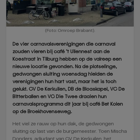
(Foto: Omroep Brabant).
De vier carnavalsverenigingen die carnaval
zouden vieren bij café ‘t Uilennest aan de
Koestraat in Tilburg hebben op de valreep een
nieuwe locatie gevonden. Na de plotselinge,
gedwongen sluiting woensdag hielden de
verenigingen hun hart vast, maar het is toch
gelukt. CV De Kerkuilen, DB de Bloaskapel, VC De
Bitterballen en VC Die Twee draaien hun
carnavalsprogramma dit jaar bij café Bet Kolen
op de Broekhovenseweg.
Het viel ze rauw op hun dak, de gedwongen
sluiting op last van de burgemeester. Toen Mischa
Donders, adjudant van CV De Kerkuilen, het