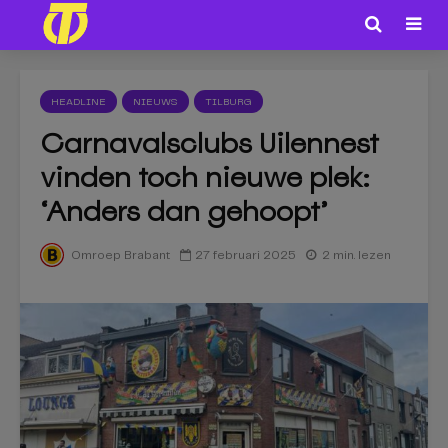
HEADLINE
NIEUWS
TILBURG
Carnavalsclubs Uilennest
vinden toch nieuwe plek:
‘Anders dan gehoopt’
27 februari 2025
2 min. lezen
Omroep Brabant