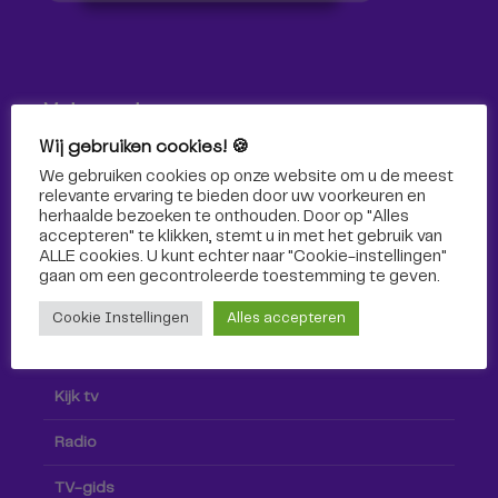
Volg ons!
Wij gebruiken cookies! 🍪
Volg Omroep Tilburg niet alleen hier, maar ook via social
We gebruiken cookies op onze website om u de meest
media!
relevante ervaring te bieden door uw voorkeuren en
herhaalde bezoeken te onthouden. Door op "Alles
accepteren" te klikken, stemt u in met het gebruik van
ALLE cookies. U kunt echter naar "Cookie-instellingen"
gaan om een ​​gecontroleerde toestemming te geven.
Cookie Instellingen
Alles accepteren
Radio & TV
Kijk tv
Radio
TV-gids