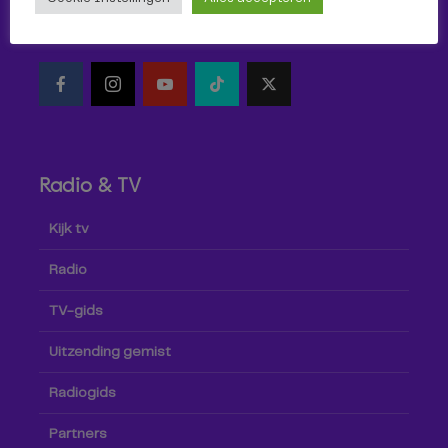
Volg Omroep Tilburg niet alleen hier, maar ook via social
media!
Radio & TV
Kijk tv
Radio
TV-gids
Uitzending gemist
Radiogids
Partners