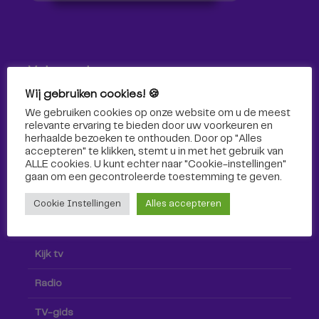
Volg ons!
Wij gebruiken cookies! 🍪
Volg Omroep Tilburg niet alleen hier, maar ook via social
We gebruiken cookies op onze website om u de meest
media!
relevante ervaring te bieden door uw voorkeuren en
herhaalde bezoeken te onthouden. Door op "Alles
accepteren" te klikken, stemt u in met het gebruik van
ALLE cookies. U kunt echter naar "Cookie-instellingen"
gaan om een ​​gecontroleerde toestemming te geven.
Cookie Instellingen
Alles accepteren
Radio & TV
Kijk tv
Radio
TV-gids