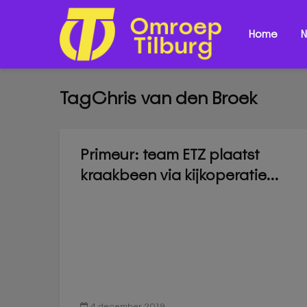
Home
N
TagChris van den Broek
Primeur: team ETZ plaatst
kraakbeen via kijkoperatie...
4 december 2019