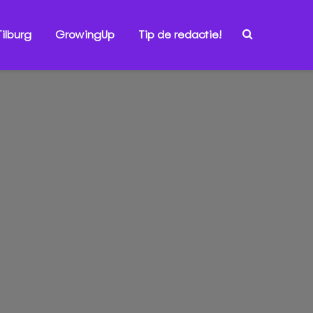
ilburg
GrowingUp
Tip de redactie!