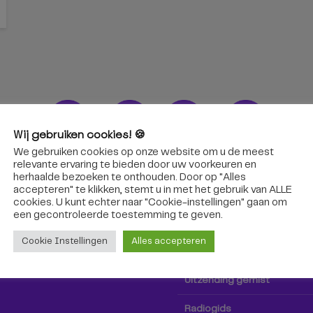
Wij gebruiken cookies! 🍪
We gebruiken cookies op onze website om u de meest
ons!
Radio & TV
relevante ervaring te bieden door uw voorkeuren en
herhaalde bezoeken te onthouden. Door op "Alles
accepteren" te klikken, stemt u in met het gebruik van ALLE
oep Tilburg niet alleen hier,
Kijk tv
cookies. U kunt echter naar "Cookie-instellingen" gaan om
k via social media!
een ​​gecontroleerde toestemming te geven.
Radio
Cookie Instellingen
Alles accepteren
TV-gids
Uitzending gemist
Radiogids