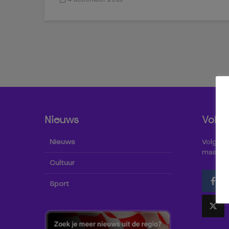
Nieuws
Volg 
Nieuws
Volg Omr
maar oo
Cultuur
Sport