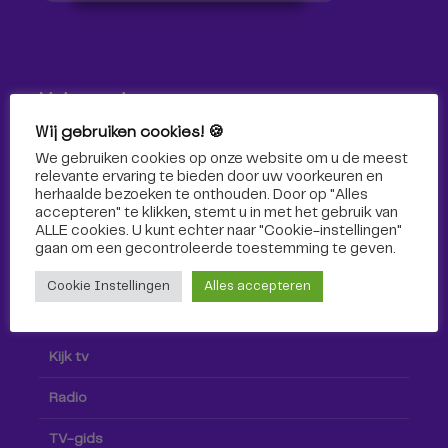
Volg ons!
Wij gebruiken cookies! 🍪
Volg Omroep Tilburg niet alleen hier, maar ook via social
We gebruiken cookies op onze website om u de meest
media!
relevante ervaring te bieden door uw voorkeuren en
herhaalde bezoeken te onthouden. Door op "Alles
accepteren" te klikken, stemt u in met het gebruik van
ALLE cookies. U kunt echter naar "Cookie-instellingen"
gaan om een ​​gecontroleerde toestemming te geven.
Cookie Instellingen
Alles accepteren
Radio & TV
Kijk tv
Radio
TV-gids