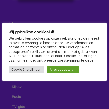
Volg ons!
Wij gebruiken cookies! 🍪
Volg Omroep Tilburg niet alleen hier, maar ook via social
We gebruiken cookies op onze website om u de meest
media!
relevante ervaring te bieden door uw voorkeuren en
herhaalde bezoeken te onthouden. Door op "Alles
accepteren" te klikken, stemt u in met het gebruik van
ALLE cookies. U kunt echter naar "Cookie-instellingen"
gaan om een ​​gecontroleerde toestemming te geven.
Cookie Instellingen
Alles accepteren
Radio & TV
Kijk tv
Radio
TV-gids