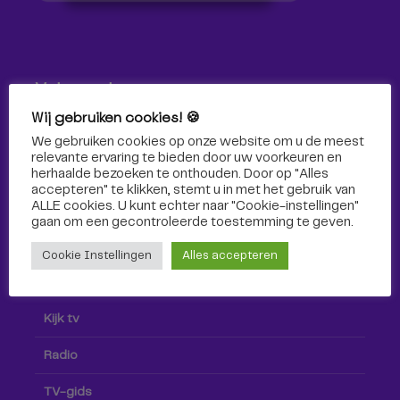
Volg ons!
Wij gebruiken cookies! 🍪
Volg Omroep Tilburg niet alleen hier, maar ook via social
We gebruiken cookies op onze website om u de meest
media!
relevante ervaring te bieden door uw voorkeuren en
herhaalde bezoeken te onthouden. Door op "Alles
accepteren" te klikken, stemt u in met het gebruik van
ALLE cookies. U kunt echter naar "Cookie-instellingen"
gaan om een ​​gecontroleerde toestemming te geven.
Cookie Instellingen
Alles accepteren
Radio & TV
Kijk tv
Radio
TV-gids