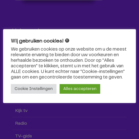
Volg ons!
Wij gebruiken cookies! 🍪
Volg Omroep Tilburg niet alleen hier, maar ook via social
We gebruiken cookies op onze website om u de meest
media!
relevante ervaring te bieden door uw voorkeuren en
herhaalde bezoeken te onthouden. Door op "Alles
accepteren" te klikken, stemt u in met het gebruik van
ALLE cookies. U kunt echter naar "Cookie-instellingen"
gaan om een ​​gecontroleerde toestemming te geven.
Cookie Instellingen
Alles accepteren
Radio & TV
Kijk tv
Radio
TV-gids