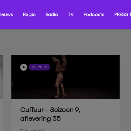
ieuws
Regio
Radio
TV
Podcasts
PRESS T
CULTUUR
CulTuur – Seizoen 9,
aflevering 35
13 mei 2021