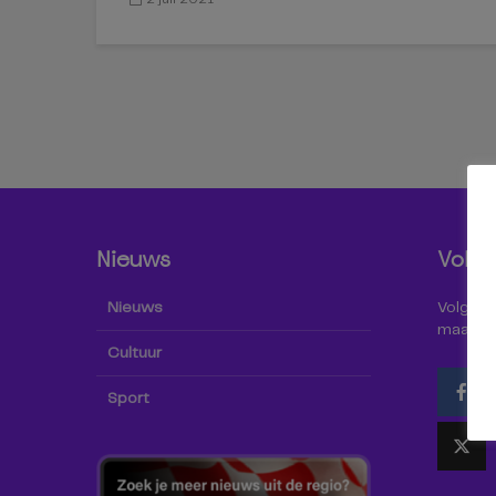
Nieuws
Volg 
Nieuws
Volg Omr
maar oo
Cultuur
Sport