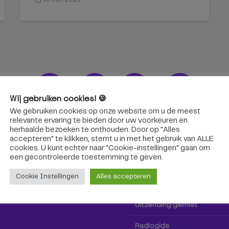
Wij gebruiken cookies! 🍪
We gebruiken cookies op onze website om u de meest
ons!
Radio & TV
relevante ervaring te bieden door uw voorkeuren en
herhaalde bezoeken te onthouden. Door op "Alles
accepteren" te klikken, stemt u in met het gebruik van ALLE
oep Tilburg niet alleen hier,
Kijk tv
cookies. U kunt echter naar "Cookie-instellingen" gaan om
k via social media!
een ​​gecontroleerde toestemming te geven.
Radio
Cookie Instellingen
Alles accepteren
TV-gids
Uitzending gemist
Radiogids