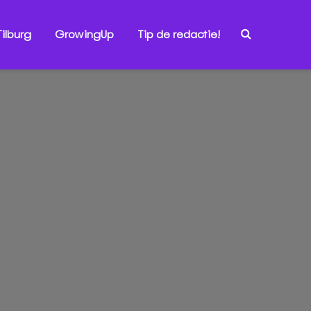
ilburg
GrowingUp
Tip de redactie!