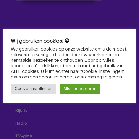
Volg ons!
Wij gebruiken cookies! 🍪
Volg Omroep Tilburg niet alleen hier, maar ook via social
We gebruiken cookies op onze website om u de meest
media!
relevante ervaring te bieden door uw voorkeuren en
herhaalde bezoeken te onthouden. Door op "Alles
accepteren" te klikken, stemt u in met het gebruik van
ALLE cookies. U kunt echter naar "Cookie-instellingen"
gaan om een ​​gecontroleerde toestemming te geven.
Cookie Instellingen
Alles accepteren
Radio & TV
Kijk tv
Radio
TV-gids