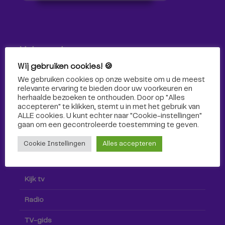
Volg ons!
Wij gebruiken cookies! 🍪
Volg Omroep Tilburg niet alleen hier, maar ook via social
We gebruiken cookies op onze website om u de meest
media!
relevante ervaring te bieden door uw voorkeuren en
herhaalde bezoeken te onthouden. Door op "Alles
accepteren" te klikken, stemt u in met het gebruik van
ALLE cookies. U kunt echter naar "Cookie-instellingen"
gaan om een ​​gecontroleerde toestemming te geven.
Cookie Instellingen
Alles accepteren
Radio & TV
Kijk tv
Radio
TV-gids