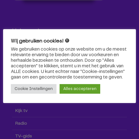
Volg ons!
Wij gebruiken cookies! 🍪
Volg Omroep Tilburg niet alleen hier, maar ook via social
We gebruiken cookies op onze website om u de meest
media!
relevante ervaring te bieden door uw voorkeuren en
herhaalde bezoeken te onthouden. Door op "Alles
accepteren" te klikken, stemt u in met het gebruik van
ALLE cookies. U kunt echter naar "Cookie-instellingen"
gaan om een ​​gecontroleerde toestemming te geven.
Cookie Instellingen
Alles accepteren
Radio & TV
Kijk tv
Radio
TV-gids