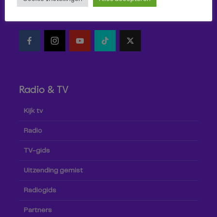
Volg Omroep Tilburg niet alleen hier, maar ook via social
media!
Radio & TV
Kijk tv
Radio
TV-gids
Uitzending gemist
Radiogids
Partners