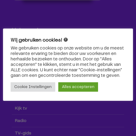
Volg ons!
Wij gebruiken cookies! 🍪
Volg Omroep Tilburg niet alleen hier, maar ook via social
We gebruiken cookies op onze website om u de meest
media!
relevante ervaring te bieden door uw voorkeuren en
herhaalde bezoeken te onthouden. Door op "Alles
accepteren" te klikken, stemt u in met het gebruik van
ALLE cookies. U kunt echter naar "Cookie-instellingen"
gaan om een ​​gecontroleerde toestemming te geven.
Cookie Instellingen
Alles accepteren
Radio & TV
Kijk tv
Radio
TV-gids