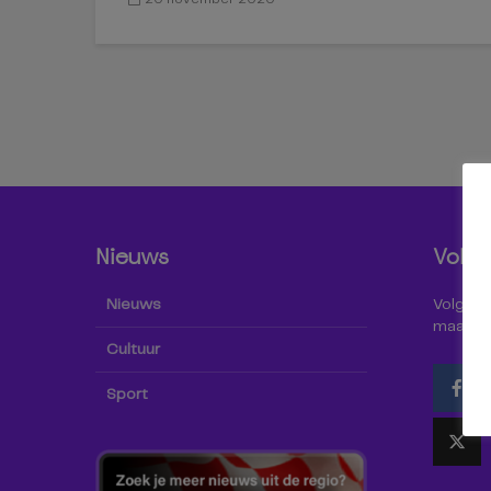
Nieuws
Volg 
Nieuws
Volg Omr
maar oo
Cultuur
Sport