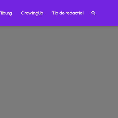
ilburg
GrowingUp
Tip de redactie!