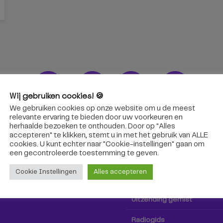
Wij gebruiken cookies! 🍪
We gebruiken cookies op onze website om u de meest
ons!
Radio & TV
relevante ervaring te bieden door uw voorkeuren en
herhaalde bezoeken te onthouden. Door op "Alles
accepteren" te klikken, stemt u in met het gebruik van ALLE
oep Tilburg niet alleen hier,
Kijk tv
cookies. U kunt echter naar "Cookie-instellingen" gaan om
k via social media!
een ​​gecontroleerde toestemming te geven.
Radio
Cookie Instellingen
Alles accepteren
TV-gids
Uitzending gemist
Radiogids