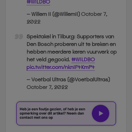
#WILDBO
— Willem II (@WillemII)
October 7,
2022
Spektakel in Tilburg: Supporters van
Den Bosch proberen uit te breken en
hebben meerdere keren vuurwerk op
het veld gegooid.
#WILDBO
pic.twitter.com/nknIF4KmP4
— Voetbal Ultras (@VoetbalUltras)
October 7, 2022