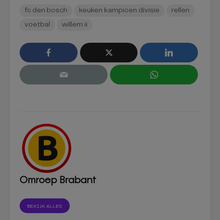
fc den bosch
keuken kampioen divisie
rellen
voetbal
willem ii
Omroep Brabant
BEKIJK ALLES