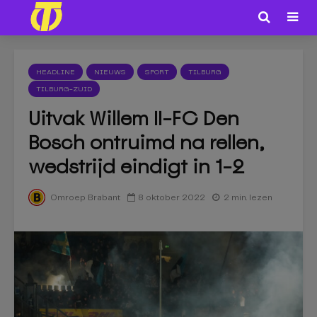
HEADLINE
NIEUWS
SPORT
TILBURG
TILBURG-ZUID
Uitvak Willem II-FC Den
Bosch ontruimd na rellen,
wedstrijd eindigt in 1-2
8 oktober 2022
2 min. lezen
Omroep Brabant