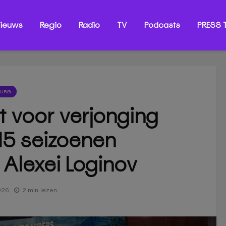
ieuws
Regio
Radio
TV
Podcasts
PRESS T
BURG
t voor verjonging
15 seizoenen
 Alexei Loginov
026
2 min. lezen