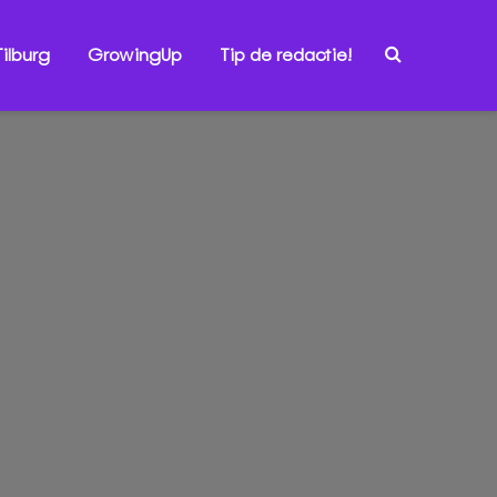
ilburg
GrowingUp
Tip de redactie!