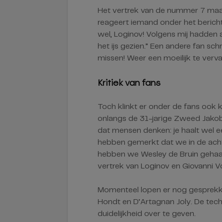
Het vertrek van de nummer 7 maak
reageert iemand onder het bericht:
wel, Loginov! Volgens mij hadden 
het ijs gezien.” Een andere fan sch
missen! Weer een moeilijk te verva
Kritiek van fans
Toch klinkt er onder de fans ook 
onlangs de 31-jarige Zweed Jakob
dat mensen denken: je haalt wel e
hebben gemerkt dat we in de ach
hebben we Wesley de Bruin gehaald
vertrek van Loginov en Giovanni 
Momenteel lopen er nog gesprekk
Hondt en D’Artagnan Joly. De tec
duidelijkheid over te geven.