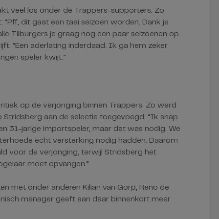
t veel los onder de Trappers-supporters. Zo
 “Pff, dit gaat een taai seizoen worden. Dank je
alle Tilburgers je graag nog een paar seizoenen op
rijft: “Een aderlating inderdaad. Ik ga hem zeker
ngen speler kwijt.”
kritiek op de verjonging binnen Trappers. Zo werd
 Stridsberg aan de selectie toegevoegd. “Ik snap
en 31-jarige importspeler, maar dat was nodig. We
terhoede echt versterking nodig hadden. Daarom
 voor de verjonging, terwijl Stridsberg het
Vogelaar moet opvangen.”
en met onder anderen Kilian van Gorp, Reno de
hnisch manager geeft aan daar binnenkort meer