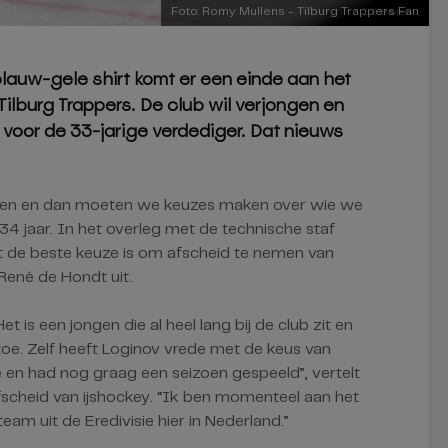
Foto: Romy Mullens - Tilburg Trappers Fan
blauw-gele shirt komt er een einde aan het
 Tilburg Trappers. De club wil verjongen en
 voor de 33-jarige verdediger. Dat nieuws
ongen en dan moeten we keuzes maken over wie we
 34 jaar. In het overleg met de technische staf
 de beste keuze is om afscheid te nemen van
René de Hondt uit.
et is een jongen die al heel lang bij de club zit en
ij toe. Zelf heeft Loginov vrede met de keus van
e en had nog graag een seizoen gespeeld”, vertelt
afscheid van ijshockey. “Ik ben momenteel aan het
team uit de Eredivisie hier in Nederland.”