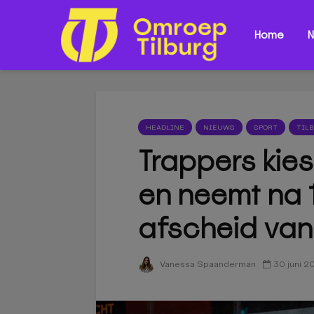
Home
N
HEADLINE
NIEUWS
SPORT
TIL
Trappers kies
en neemt na 
afscheid van
30 juni 2
Vanessa Spaanderman