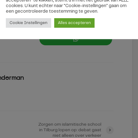
accepteren" te klikken, stemt u in met het gebruik van ALLE
cookies. U kunt echter naar "Cookie-instellingen" gaan om
een ​​gecontroleerde toestemming te geven.
Cookie Instellingen
Alles accepteren
nderman
Zorgen om islamitische school
in Tilburg lopen op: debat gaat
niet alleen over verkeer