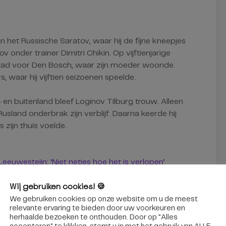
 het Russische Saratov, waar hij de fijne kneepjes
ov onder trainer Dimitri Chikin. Op vijftienjarige
rtestad voor Den Bosch, waar zijn moeder woonde.
rs, waar hij vijftien seizoenen speelde.
 en buitenland bleef Loginov Tilburg trouw. Alleen
Rusland onderbrak zijn verblijf. Daarna keerde hij
 zijn thuis voelde.
euwesteijn: ‘Niet netjes hoe het is verlopen’
Wij gebruiken cookies! 🍪
alexei loginov
ijshockey
We gebruiken cookies op onze website om u de meest
tilburg trappers
relevante ervaring te bieden door uw voorkeuren en
transfernieuws
herhaalde bezoeken te onthouden. Door op "Alles