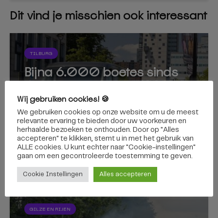
Dit vind je misschien ook interessant
TILBURG
Bijna 6.000 boetes sinds
invoering zero-emissiezone
Wij gebruiken cookies! 🍪
in Tilburg
We gebruiken cookies op onze website om u de meest
relevante ervaring te bieden door uw voorkeuren en
herhaalde bezoeken te onthouden. Door op "Alles
accepteren" te klikken, stemt u in met het gebruik van
ALLE cookies. U kunt echter naar "Cookie-instellingen"
gaan om een ​​gecontroleerde toestemming te geven.
6 augustus 2026
Cookie Instellingen
Alles accepteren
GILZE EN RIJEN