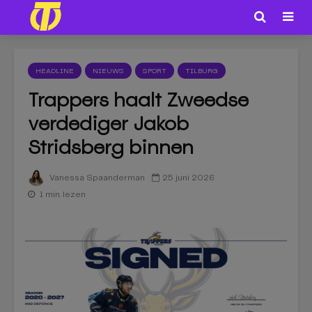
HEADLINE
NIEUWS
SPORT
TILBURG
Trappers haalt Zweedse
verdediger Jakob
Stridsberg binnen
25 juni 2026
Vanessa Spaanderman
1 min. lezen