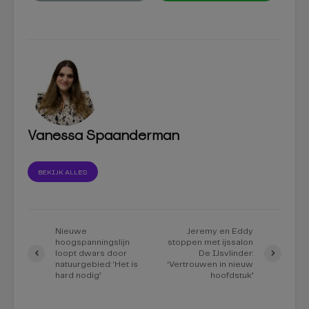
Vanessa Spaanderman
BEKIJK ALLES
Nieuwe
Jeremy en Eddy
hoogspanningslijn
stoppen met ijssalon
loopt dwars door
De IJsvlinder:
natuurgebied: ‘Het is
‘Vertrouwen in nieuw
hard nodig’
hoofdstuk’