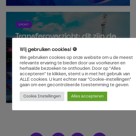
SPORT
Transferoverzicht: dit zijn de
nieuwe bestemmingen van
Wij gebruiken cookies! 🍪
oud-Willem II’ers
We gebruiken cookies op onze website om u de meest
relevante ervaring te bieden door uw voorkeuren en
herhaalde bezoeken te onthouden. Door op "Alles
accepteren" te klikken, stemt u in met het gebruik van
ALLE cookies. U kunt echter naar "Cookie-instellingen"
gaan om een ​​gecontroleerde toestemming te geven.
6 augustus 2026
Cookie Instellingen
Alles accepteren