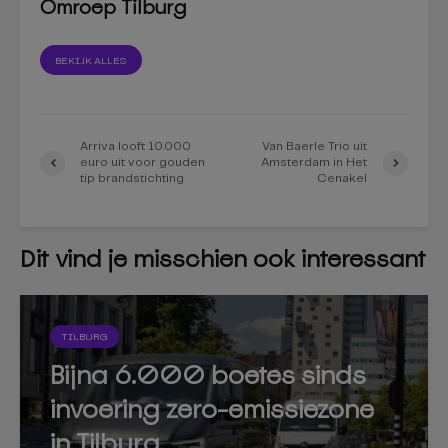
Omroep Tilburg
BEKIJK ALLES
Arriva looft 10.000
Van Baerle Trio uit
euro uit voor gouden
Amsterdam in Het
tip brandstichting
Cenakel
Dit vind je misschien ook interessant
TILBURG
Bijna 6.000 boetes sinds
invoering zero-emissiezone
in Tilburg