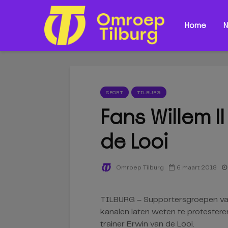
Home
N
SPORT
TILBURG
Fans Willem I
de Looi
6 maart 2018
Omroep Tilburg
TILBURG – Supportersgroepen van
kanalen laten weten te protesteren
trainer Erwin van de Looi.