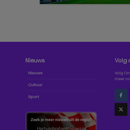
Nieuws
Volg 
Nieuws
Volg Omr
maar oo
Cultuur
Sport