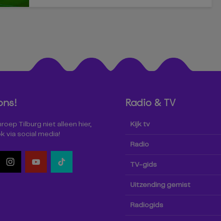
ons!
Radio & TV
oep Tilburg niet alleen hier,
Kijk tv
k via social media!
Radio
TV-gids
Uitzending gemist
Radiogids