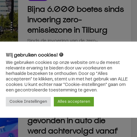
Bijna 6.000 boetes sinds
invoering zero-
emissiezone in Tilburg
Sinds de invoering van de zero-
emissiezone zijn in Tilburg 5.914 boetes...
Wij gebruiken cookies! 🍪
We gebruiken cookies op onze website om u de meest
6 augustus 2026
relevante ervaring te bieden door uw voorkeuren en
herhaalde bezoeken te onthouden. Door op "Alles
accepteren" te klikken, stemt u in met het gebruik van ALLE
cookies. U kunt echter naar "Cookie-instellingen" gaan om
een ​​gecontroleerde toestemming te geven.
NIEUWS
Cookie Instellingen
Alles accepteren
Cocaïne en cash geld
gevonden in auto die
werd achtervolgd vanaf