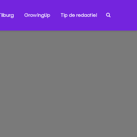
ilburg
GrowingUp
Tip de redactie!