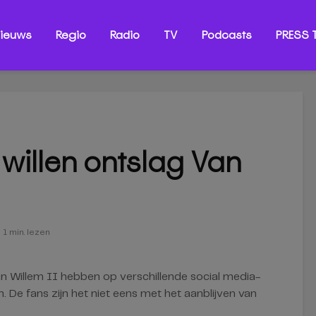
ieuws
Regio
Radio
TV
Podcasts
PRESS T
I willen ontslag Van
1 min. lezen
 Willem II hebben op verschillende social media-
. De fans zijn het niet eens met het aanblijven van