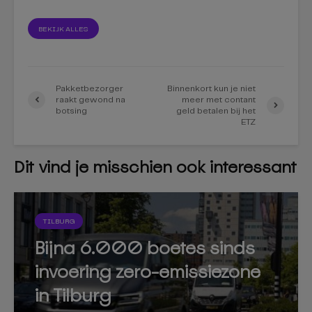
BEKIJK ALLES
Pakketbezorger
Binnenkort kun je niet
raakt gewond na
meer met contant
botsing
geld betalen bij het
ETZ
Dit vind je misschien ook interessant
TILBURG
Bijna 6.000 boetes sinds
invoering zero-emissiezone
in Tilburg