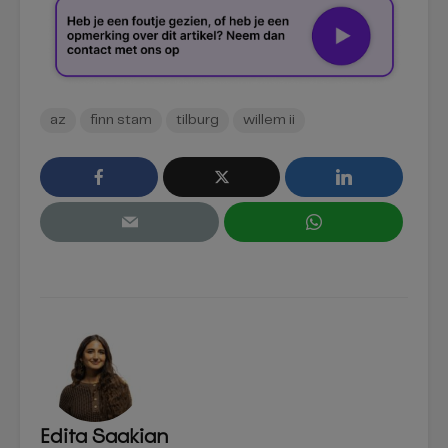
az
finn stam
tilburg
willem ii
Edita Saakian