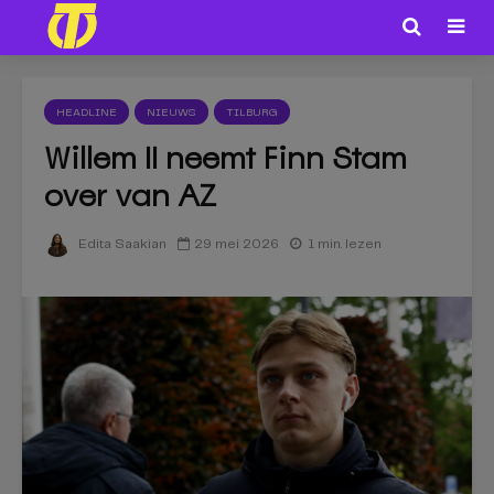
HEADLINE
NIEUWS
TILBURG
Willem II neemt Finn Stam
over van AZ
29 mei 2026
1 min. lezen
Edita Saakian