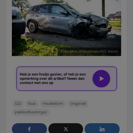
Foto: Jack Brekelmans/SQ Vision.
112
bus
Heukelom
ongeval
pakketbezorger