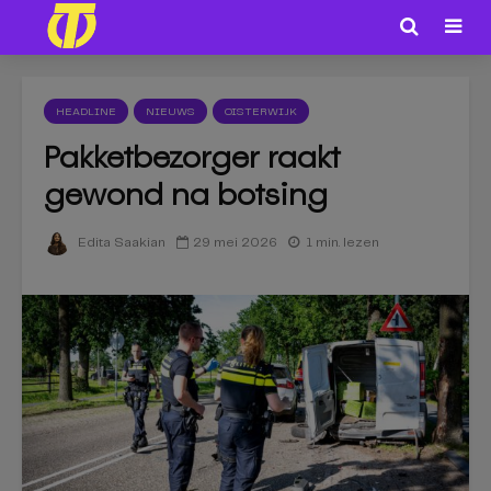
HEADLINE
NIEUWS
OISTERWIJK
Pakketbezorger raakt
gewond na botsing
29 mei 2026
1 min. lezen
Edita Saakian