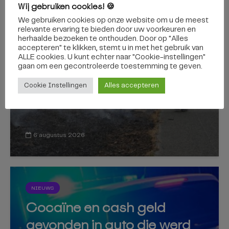
Wij gebruiken cookies! 🍪
We gebruiken cookies op onze website om u de meest
GILZE EN RIJEN
relevante ervaring te bieden door uw voorkeuren en
herhaalde bezoeken te onthouden. Door op "Alles
Flinke bermbrand op A58 bij
accepteren" te klikken, stemt u in met het gebruik van
Gilze veroorzaakt file van 10
ALLE cookies. U kunt echter naar "Cookie-instellingen"
gaan om een ​​gecontroleerde toestemming te geven.
kilometer
Cookie Instellingen
Alles accepteren
6 augustus 2026
NIEUWS
Cocaïne en cash geld
gevonden in auto die werd