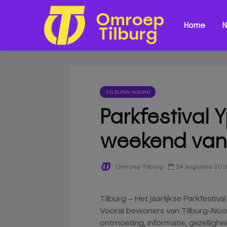
Home
N
TILBURG-NOORD
Parkfestival 
weekend van 
24 augustus 201
Omroep Tilburg
Tilburg – Het jaarlijkse Parkfestiva
Vooral bewoners van Tilburg-Noord
ontmoeting, informatie, gezellighe