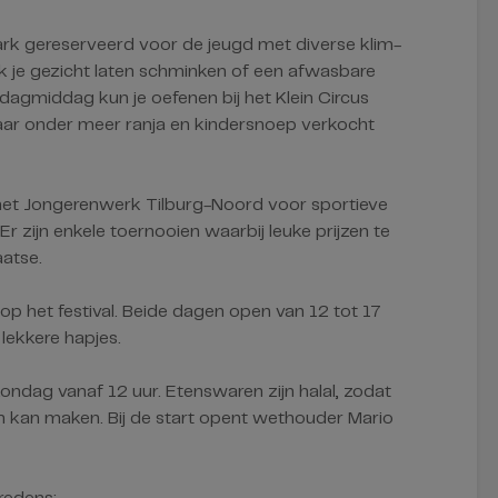
ark gereserveerd voor de jeugd met diverse klim-
k je gezicht laten schminken of een afwasbare
rdagmiddag kun je oefenen bij het Klein Circus
waar onder meer ranja en kindersnoep verkocht
met Jongerenwerk Tilburg-Noord voor sportieve
Er zijn enkele toernooien waarbij leuke prijzen te
aatse.
 op het festival. Beide dagen open van 12 tot 17
 lekkere hapjes.
 zondag vanaf 12 uur. Etenswaren zijn halal, zodat
n kan maken. Bij de start opent wethouder Mario