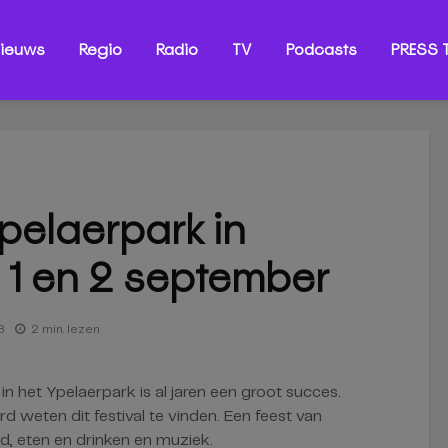
ieuws
Regio
Radio
TV
Podcasts
PRESS T
Ypelaerpark in
1 en 2 september
8
2 min. lezen
l in het Ypelaerpark is al jaren een groot succes.
 weten dit festival te vinden. Een feest van
id, eten en drinken en muziek.