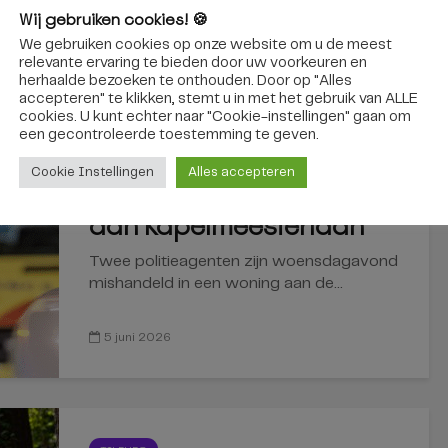
Wij gebruiken cookies! 🍪
interessant
We gebruiken cookies op onze website om u de meest
relevante ervaring te bieden door uw voorkeuren en
herhaalde bezoeken te onthouden. Door op "Alles
accepteren" te klikken, stemt u in met het gebruik van ALLE
cookies. U kunt echter naar "Cookie-instellingen" gaan om
TILBURG
een ​​gecontroleerde toestemming te geven.
Agenten mishandeld en
Cookie Instellingen
Alles accepteren
kilo’s drugs gevonden
aan Kapelmeesterlaan
Twee politieagenten zijn woensdagavond
mishandeld in een woning aan de...
5 juni 2026