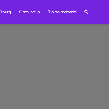
ilburg
GrowingUp
Tip de redactie!