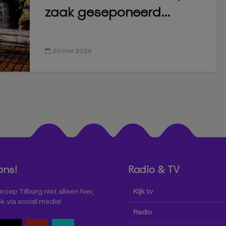
zaak geseponeerd...
20 mei 2026
ons!
Radio & TV
oep Tilburg niet alleen hier,
Kijk tv
k via social media!
Radio