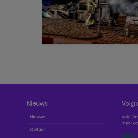
Nieuws
Volg 
Nieuws
Volg Omr
maar oo
Cultuur