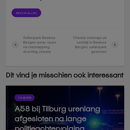
BEKIJK ALLES
Safaripark Beekse
Cheeta ontsnapt uit
Bergen weer open
verblijf in Beekse
na ontsnapping
Bergen, safaripark
drachtig cheeta
gesloten
Dit vind je misschien ook interessant
TILBURG
A58 bij Tilburg urenlang
afgesloten na lange
politieachtervolging