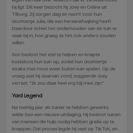
eigen verhaal over waarom die er verwaarloosd
bij ligt. Dit keer bezocht hij Joey en Celine uit
Tilburg. Zij zorgen dag en nacht voor hun
dochtertje Julia, die een hersenafwijking heeft.
Daardoor schiet het onderhouden van de tuin er
vaak bij in, hoe graag ze het ook anders zouden
willen.
Son besloot het stel te helpen en knapte
kosteloos hun tuin op, zodat hun dochtertje
straks met mooi weer buiten kan spelen. Op de
vraag wat hij daarvan vond, reageerde Joey
verrast: “Ik zou daar heel erg blij mee zijn.”
Yard Legend
Na twintig jaar als tuinier te hebben gewerkt,
wilde Son een nieuwe uitdaging. Hij besloot tuinen
van mensen die hulp nodig hebben gratis op te
knappen. Dat proces legde hij vast op TikTok, en