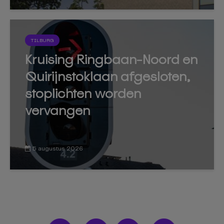
TILBURG
Kruising Ringbaan-Noord en
Quirijnstoklaan afgesloten,
stoplichten worden
vervangen
5 augustus 2026