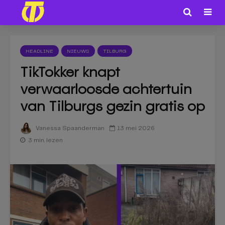
HEADLINE
NIEUWS
TILBURG
TikTokker knapt
verwaarloosde achtertuin
van Tilburgs gezin gratis op
13 mei 2026
Vanessa Spaanderman
3 min. lezen