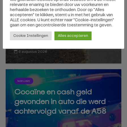
Flinke bermbrand op A58 bij
relevante ervaring te bieden door uw voorkeuren en
Gilze veroorzaakt file van 10
herhaalde bezoeken te onthouden. Door op "Alles
accepteren" te klikken, stemt u in met het gebruik van
kilometer
ALLE cookies. U kunt echter naar "Cookie-instellingen"
gaan om een ​​gecontroleerde toestemming te geven.
Cookie Instellingen
Alles accepteren
6 augustus 2026
NIEUWS
Cocaïne en cash geld
gevonden in auto die werd
achtervolgd vanaf de A58