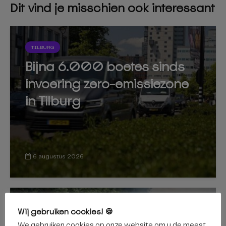
Dit vind je misschien ook interessant
TILBURG
Bijna 6.000 boetes sinds
invoering zero-emissiezone
in Tilburg
6 augustus 2026
Wij gebruiken cookies! 🍪
GILZE EN RIJEN
We gebruiken cookies op onze website om u de meest