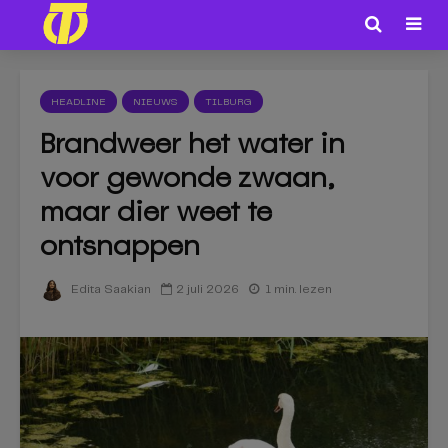
HEADLINE
NIEUWS
TILBURG
Brandweer het water in
voor gewonde zwaan,
maar dier weet te
ontsnappen
2 juli 2026
1 min. lezen
Edita Saakian