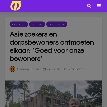
HEADLINE
NIEUWS
OISTERWIJK
Asielzoekers en
dorpsbewoners ontmoeten
elkaar: ‘Goed voor onze
bewoners’
2 juli 2026
3 min. lezen
Omroep Brabant