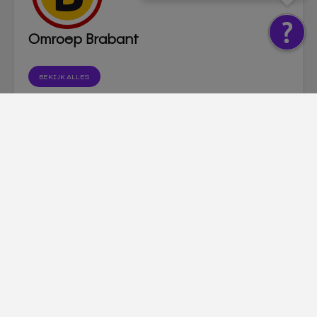
Omroep Brabant
BEKIJK ALLES
Brandweer het water
Twee gewonden na
in voor gewonde
harde botsing in
zwaan, maar dier
Tilburg
weet te ontsnappen
Dit vind je misschien ook interessant
TILBURG
Bijna 6.000 boetes sinds