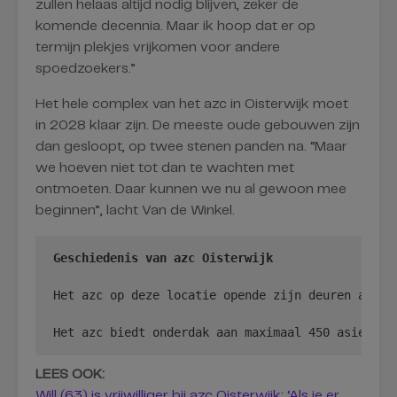
zullen helaas altijd nodig blijven, zeker de
komende decennia. Maar ik hoop dat er op
termijn plekjes vrijkomen voor andere
spoedzoekers.”
Het hele complex van het azc in Oisterwijk moet
in 2028 klaar zijn. De meeste oude gebouwen zijn
dan gesloopt, op twee stenen panden na. “Maar
we hoeven niet tot dan te wachten met
ontmoeten. Daar kunnen we nu al gewoon mee
beginnen”, lacht Van de Winkel.
Geschiedenis van azc Oisterwijk
Het azc op deze locatie opende zijn deuren al in
Het azc biedt onderdak aan maximaal 450 asielzoe
LEES OOK:
Will (63) is vrijwilliger bij azc Oisterwijk: ‘Als je er